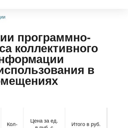
ции
ии программно-
са коллективного
информации
 использования в
омещениях
Цена за ед.
Кол-
Итого в руб.
в руб. с