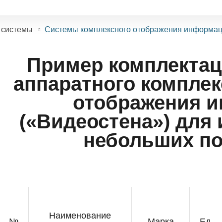
 системы
Системы комплексного отображения информа
Пример комплектац
аппаратного комплек
отображения 
(«Видеостена») для
небольших п
Наименование
№
Марка
Ед.