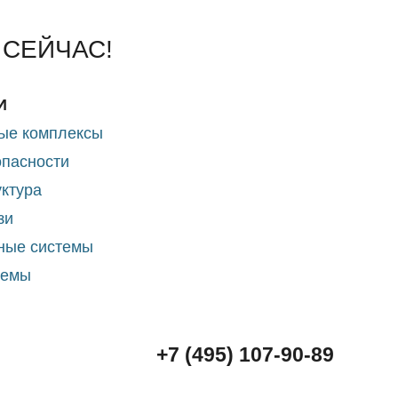
 СЕЙЧАС!
И
ые комплексы
опасности
ктура
зи
ные системы
темы
+7 (495) 107-90-89