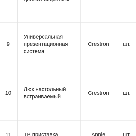
Универсальная
9
презентационная
Crestron
шт.
система
Люк настольный
10
Crestron
шт.
встраиваемый
11
ТВ приставка
Apple
шт.