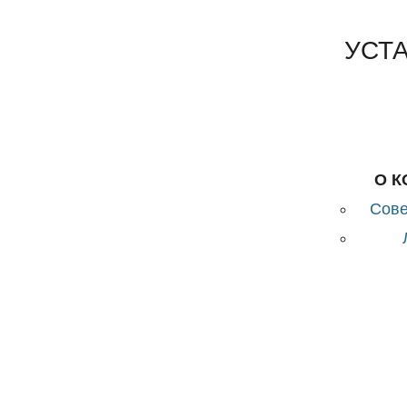
УСТ
О 
Сове