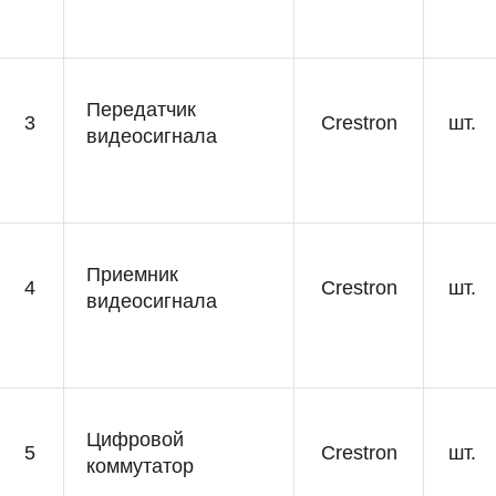
Передатчик
3
Crestron
шт.
видеосигнала
Приемник
4
Crestron
шт.
видеосигнала
Цифровой
5
Crestron
шт.
коммутатор